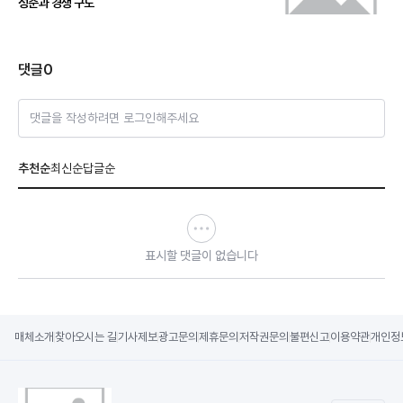
성준과 경쟁 구도
댓글
0
댓글을 작성하려면 로그인해주세요
추천순
최신순
답글순
표시할 댓글이 없습니다
매체소개
찾아오시는 길
기사제보
광고문의
제휴문의
저작권문의
불편신고
이용약관
개인정