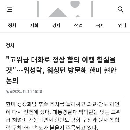
정치
사회
경제
산업
국제
엔터
정치
"고위급 대화로 정상 합의 이행 힘실을
것"…위성락, 워싱턴 방문해 한미 현안
논의
입력
2025.12.16 16:18
한미 정상회담 후속 조치를 둘러싸고 외교·안보 라인
이 다시 전면에 섰다. 대통령실과 백악관을 잇는 고위
급 채널이 가동되면서 한반도 평화 구상과 원자력 협
력 구체화에 속도가 붙을지 주목되고 있다.