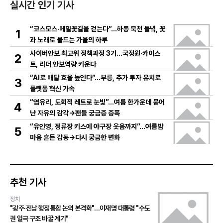
실시간 인기 기사
“코스모스·메밀꽃길을 걷는다”…하동 북천 들녘, 꽃
1
과 노래로 물드는 가을의 하루
사이버안보 최고위 정책과정 3기…국정원·카이스
2
트, 리더 안보역량 키운다
“AI로 배달 효율 높인다”…부릉, 추가 투자 유치로
3
플랫폼 혁신 가속
“염유리, 도회적 레트로 눈빛”…여름 한가운데 묻어
4
난 자유의 감각→팬들 궁금증 증폭
“유인영, 정류장 키스에 야구장 웃음까지”…여름밤
5
마음 흔든 감동→다시 궁금한 변화
추천 기사
정치
"광주·전남 행정통합 논의 본격화"…이재명 대통령 "수도
권 일극 구조 바꿀 계기"