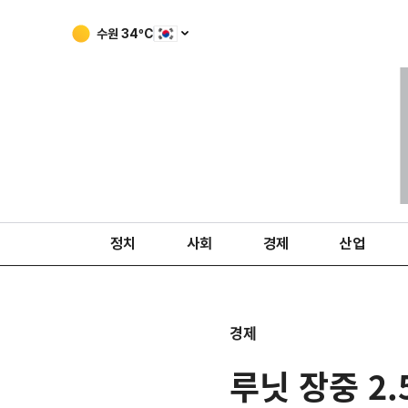
수원
34
ºC
정치
사회
경제
산업
경제
루닛 장중 2