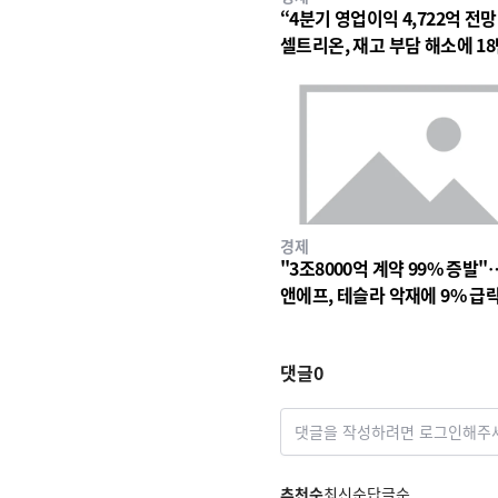
“4분기 영업이익 4,722억 전
셀트리온, 재고 부담 해소에 18
대 숨고르기
경제
"3조8000억 계약 99% 증발"
앤에프, 테슬라 악재에 9% 급
댓글
0
댓글을 작성하려면 로그인해주
추천순
최신순
답글순