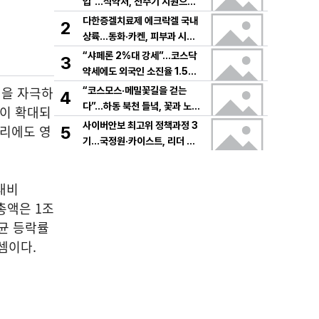
입”…식약처, 전주기 지원으로
K뷰티 고도화
다한증겔치료제 에크락겔 국내
2
상륙…동화·카켄, 피부과 시장
공략
“샤페론 2%대 강세”…코스닥
3
약세에도 외국인 소진율 1.5
9% 기록
심을 자극하
“코스모스·메밀꽃길을 걷는
4
다”…하동 북천 들녘, 꽃과 노래
폭이 확대되
로 물드는 가을의 하루
사이버안보 최고위 정책과정 3
심리에도 영
5
기…국정원·카이스트, 리더 안
보역량 키운다
 대비
가총액은 1조
평균 등락률
셈이다.