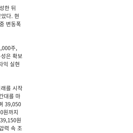
형성한 뒤
앉았다. 현
장중 변동폭
000주,
동성은 확보
차익 실현
거래를 시작
시간대를 마
 39,050
800원까지
9,150원
압력 속 조