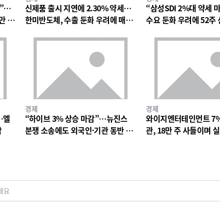
망”…
신제품 출시 지연에 2.30% 약세…
“삼성SDI 2%대 약세 
만 원
한미반도체, 수출 둔화 우려에 매물
수요 둔화 우려에 52주
출회
박
경제
경제
…엘
“하이브 3% 상승 마감”…뉴진스
와이지엔터테인먼트 7
락
분쟁 소송에도 외국인·기관 동반 매
관, 18만 주 사들이며 
수
드 베팅
세요