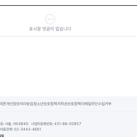
표시할 댓글이 없습니다
약관
개인정보처리방침
청소년보호정책
저작권보호정책
이메일무단수집거부
호:
서울, 아04840
사업자등록번호:
431-88-00857
대표전화:
02-3443-4661
SS