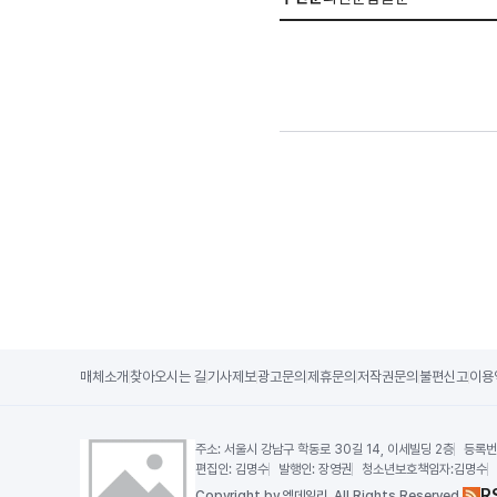
매체소개
찾아오시는 길
기사제보
광고문의
제휴문의
저작권문의
불편신고
이용
주소:
서울시 강남구 학동로 30길 14, 이세빌딩 2층
등록번
편집인:
김명수
발행인:
장영권
청소년보호책임자:
김명수
R
Copy
right by 엠데일리,
All Rights Reserved.