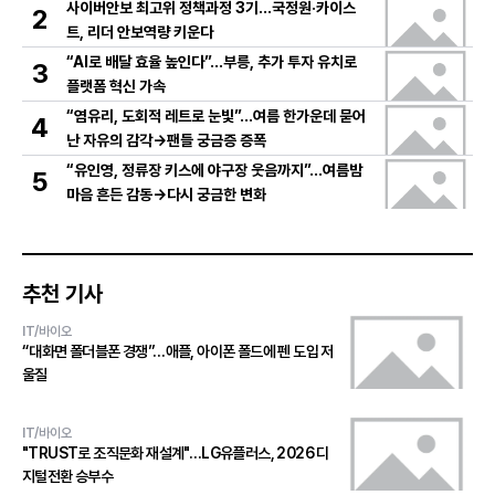
사이버안보 최고위 정책과정 3기…국정원·카이스
2
트, 리더 안보역량 키운다
“AI로 배달 효율 높인다”…부릉, 추가 투자 유치로
3
플랫폼 혁신 가속
“염유리, 도회적 레트로 눈빛”…여름 한가운데 묻어
4
난 자유의 감각→팬들 궁금증 증폭
“유인영, 정류장 키스에 야구장 웃음까지”…여름밤
5
마음 흔든 감동→다시 궁금한 변화
추천 기사
IT/바이오
“대화면 폴더블폰 경쟁”…애플, 아이폰 폴드에 펜 도입 저
울질
IT/바이오
"TRUST로 조직문화 재설계"…LG유플러스, 2026 디
지털전환 승부수