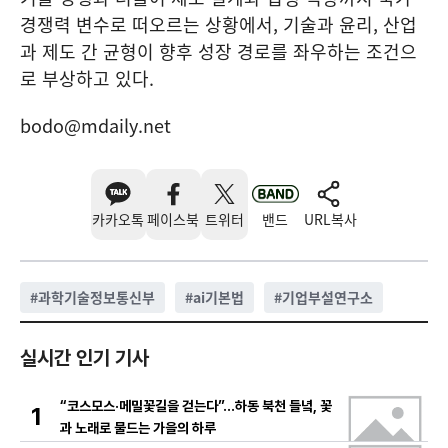
경쟁력 변수로 떠오르는 상황에서, 기술과 윤리, 산업
과 제도 간 균형이 향후 성장 경로를 좌우하는 조건으
로 부상하고 있다.
bodo@mdaily.net
카카오톡
페이스북
트위터
밴드
URL복사
#
과학기술정보통신부
#
ai기본법
#
기업부설연구소
실시간 인기 기사
“코스모스·메밀꽃길을 걷는다”…하동 북천 들녘, 꽃
1
과 노래로 물드는 가을의 하루