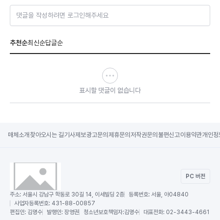
댓글을 작성하려면 로그인해주세요
추천순
최신순
답글순
표시할 댓글이 없습니다
매체소개
찾아오시는 길
기사제보
광고문의
제휴문의
저작권문의
불편신고
이용약관
개인정
PC 버전
주소:
서울시 강남구 학동로 30길 14, 이세빌딩 2층
등록번호:
서울, 아04840
사업자등록번호:
431-88-00857
편집인:
김명수
발행인:
장영권
청소년보호책임자:
김명수
대표전화:
02-3443-4661