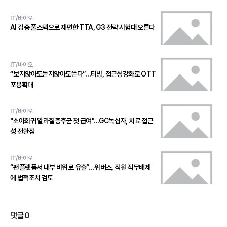
IT/바이오
AI 검증 풀스택으로 재편한 TTA, G3 전략 시험대 오른다
IT/바이오
“보지않아도듣지않아도쓴다”…티빙, 접근성강화로 OTT
포용확대
IT/바이오
"소아희귀 알라질증후군 첫 급여"...GC녹십자, 치료 접근
성 전환점
IT/바이오
“팬플랫폼서 내부 비위로 유출”…위버스, 직원 직무배제
에 법적조치 검토
댓글
0