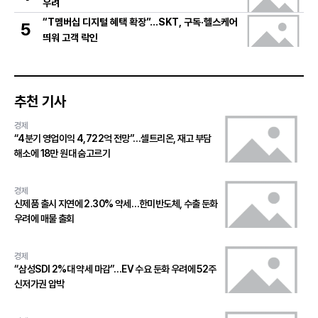
우려
“T멤버십 디지털 혜택 확장”…SKT, 구독·헬스케어
5
띄워 고객 락인
추천 기사
경제
“4분기 영업이익 4,722억 전망”…셀트리온, 재고 부담
해소에 18만 원대 숨고르기
경제
신제품 출시 지연에 2.30% 약세…한미반도체, 수출 둔화
우려에 매물 출회
경제
“삼성SDI 2%대 약세 마감”…EV 수요 둔화 우려에 52주
신저가권 압박