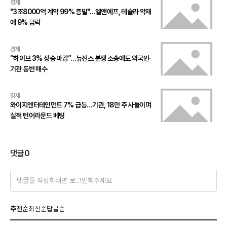
경제
"3조8000억 계약 99% 증발"…엘앤에프, 테슬라 악재
에 9% 급락
경제
“하이브 3% 상승 마감”…뉴진스 분쟁 소송에도 외국인·
기관 동반 매수
경제
와이지엔터테인먼트 7% 급등…기관, 18만 주 사들이며
실적 턴어라운드 베팅
댓글
0
댓글을 작성하려면 로그인해주세요
추천순
최신순
답글순