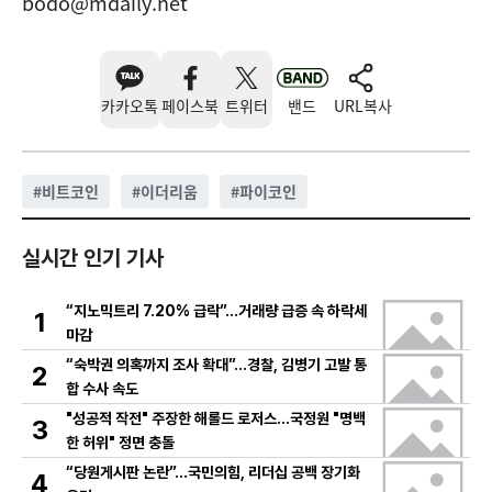
bodo@mdaily.net
카카오톡
페이스북
트위터
밴드
URL복사
#
비트코인
#
이더리움
#
파이코인
실시간 인기 기사
“지노믹트리 7.20% 급락”…거래량 급증 속 하락세
1
마감
“숙박권 의혹까지 조사 확대”…경찰, 김병기 고발 통
2
합 수사 속도
"성공적 작전" 주장한 해롤드 로저스…국정원 "명백
3
한 허위" 정면 충돌
“당원게시판 논란”…국민의힘, 리더십 공백 장기화
4