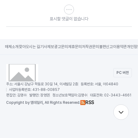
표시할 댓글이 없습니다
매체소개
찾아오시는 길
기사제보
광고문의
제휴문의
저작권문의
불편신고
이용약관
개인정
PC 버전
주소:
서울시 강남구 학동로 30길 14, 이세빌딩 2층
등록번호:
서울, 아04840
사업자등록번호:
431-88-00857
편집인:
김명수
발행인:
장영권
청소년보호책임자:
김명수
대표전화:
02-3443-4661
RSS
Copy
right by 엠데일리,
All Rights Reserved.