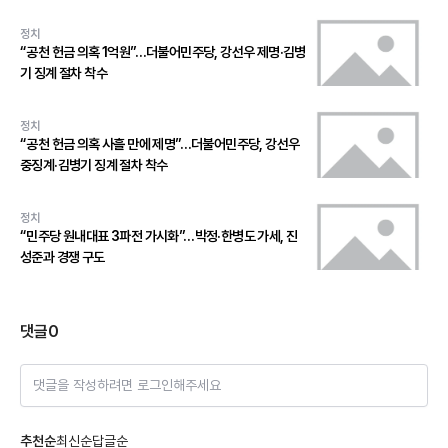
정치
“공천 헌금 의혹 1억원”…더불어민주당, 강선우 제명·김병
기 징계 절차 착수
정치
“공천 헌금 의혹 사흘 만에 제명”…더불어민주당, 강선우
중징계·김병기 징계 절차 착수
정치
“민주당 원내대표 3파전 가시화”…박정·한병도 가세, 진
성준과 경쟁 구도
댓글
0
댓글을 작성하려면 로그인해주세요
추천순
최신순
답글순