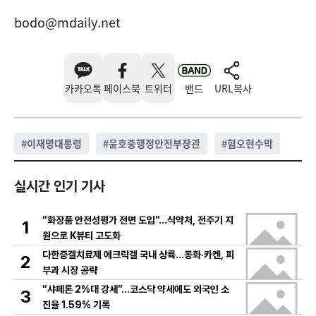
bodo@mdaily.net
카카오톡
페이스북
트위터
밴드
URL복사
#
이재명대통령
#
윤호중행정안전부장관
#
혐오현수막
실시간 인기 기사
“화장품 안전성평가 전면 도입”…식약처, 전주기 지
1
원으로 K뷰티 고도화
다한증겔치료제 에크락겔 국내 상륙…동화·카켄, 피
2
부과 시장 공략
“샤페론 2%대 강세”…코스닥 약세에도 외국인 소
3
진율 1.59% 기록