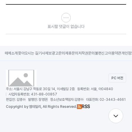
표시할 댓글이 없습니다
매체소개
찾아오시는 길
기사제보
광고문의
제휴문의
저작권문의
불편신고
이용약관
개인정
PC 버전
주소:
서울시 강남구 학동로 30길 14, 이세빌딩 2층
등록번호:
서울, 아04840
사업자등록번호:
431-88-00857
편집인:
김명수
발행인:
장영권
청소년보호책임자:
김명수
대표전화:
02-3443-4661
RSS
Copy
right by 엠데일리,
All Rights Reserved.