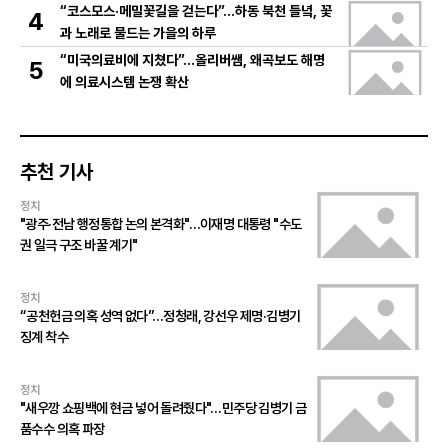
“코스모스·메밀꽃길을 걷는다”…하동 북천 들녘, 꽃
4
과 노래로 물드는 가을의 하루
“미국의료비에 지쳤다”…올리버쌤, 왜곡보도 해명
5
에 의료시스템 논쟁 확산
추천 기사
정치
"광주·전남 행정통합 논의 본격화"…이재명 대통령 "수도
권 일극 구조 바꿀 계기"
정치
“공천헌금 의혹 성역 없다”…정청래, 강선우 제명·김병기
징계 착수
정치
"새우깡 쇼핑백에 현금 넣어 돌려줬다"…민주당 김병기 금
품수수 의혹 파장