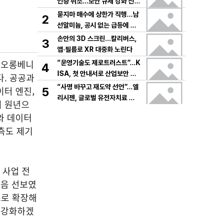
인증 취소…보안 규제 강화 신호
탄
묻지마 매수에 상한가 직행…남
2
선알미늄, 공시 없는 급등에 변
동성 경고음
손안의 3D 스크린…칼리버스,
3
앱·필름로 XR 대중화 노린다
코오롱베니
“운영기술도 제로트러스트”…K
4
ISA, 첫 안내서로 산업보안 재
다. 공공과
편
“사명 바꾸고 재도약 선언”…엘
이터 엔진,
5
리시젠, 글로벌 유전자치료 공
의 원년으
략
와 데이터
측도 제기
션 사업 전
처음 선보였
으로 확장해
를 강화하겠