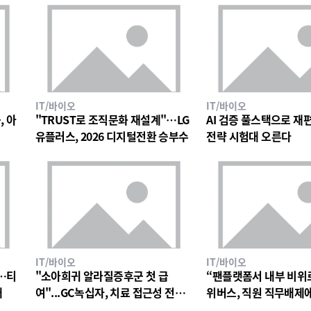
IT/바이오
IT/바이오
, 아
"TRUST로 조직문화 재설계"…LG
AI 검증 풀스택으로 재편한
유플러스, 2026 디지털전환 승부수
전략 시험대 오른다
IT/바이오
IT/바이오
…티
"소아희귀 알라질증후군 첫 급
“팬플랫폼서 내부 비위
대
여"...GC녹십자, 치료 접근성 전환
위버스, 직원 직무배제
점
검토