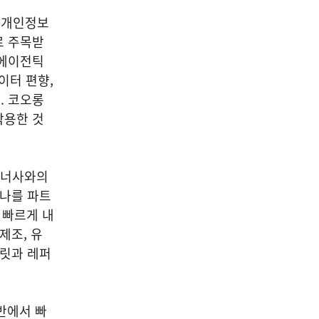
 개인정보
로 주목받
 에이전틱
이터 편향,
. 코오롱
작용한 것
트너사와의
미나를 파트
 빠르게 내
제조, 유
플릿과 레퍼
반에서 빠