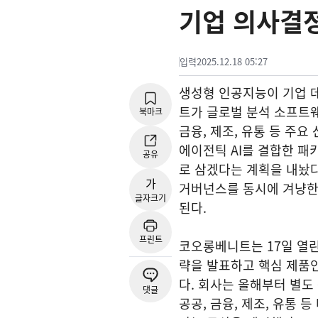
기업 의사결
입력
2025.12.18 05:27
생성형 인공지능이 기업 
트가 글로벌 분석 소프트웨
북마크
금융, 제조, 유통 등 주
에이전틱 AI를 결합한 패
공유
로 삼겠다는 계획을 내놨다
가
거버넌스를 동시에 겨냥한 
글자크기
된다.
프린트
코오롱베니트는 17일 열린 S
략을 발표하고 핵심 제품
다. 회사는 올해부터 별도
댓글
공공, 금융, 제조, 유통 