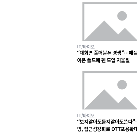
IT/바이오
“대화면 폴더블폰 경쟁”…애플
이폰 폴드에 펜 도입 저울질
IT/바이오
“보지않아도듣지않아도쓴다”
빙, 접근성강화로 OTT포용확