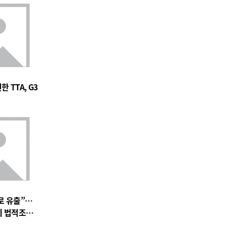
 TTA, G3
로 유출”…
에 법적조치