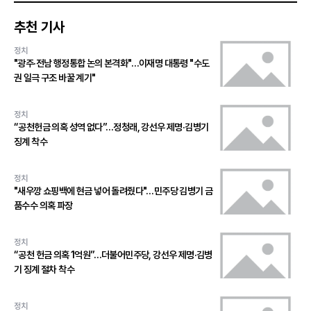
추천 기사
정치
"광주·전남 행정통합 논의 본격화"…이재명 대통령 "수도
권 일극 구조 바꿀 계기"
정치
“공천헌금 의혹 성역 없다”…정청래, 강선우 제명·김병기
징계 착수
정치
"새우깡 쇼핑백에 현금 넣어 돌려줬다"…민주당 김병기 금
품수수 의혹 파장
정치
“공천 헌금 의혹 1억원”…더불어민주당, 강선우 제명·김병
기 징계 절차 착수
정치