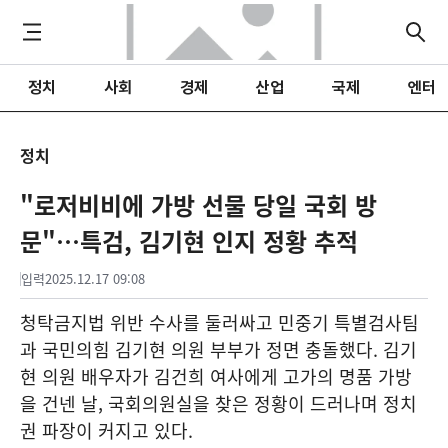
정치
사회
경제
산업
국제
엔터
정치
"로저비비에 가방 선물 당일 국회 방
문"…특검, 김기현 인지 정황 추적
입력
2025.12.17 09:08
청탁금지법 위반 수사를 둘러싸고 민중기 특별검사팀
과 국민의힘 김기현 의원 부부가 정면 충돌했다. 김기
현 의원 배우자가 김건희 여사에게 고가의 명품 가방
을 건넨 날, 국회의원실을 찾은 정황이 드러나며 정치
권 파장이 커지고 있다.