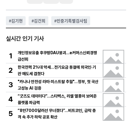
#
김기현
#
김건희
#
민중기특별검사팀
실시간 인기 기사
개인정보유출 후쿠팡DAU붕괴…e커머스신뢰경쟁
1
급선회
한국전력 2%대 약세…전기요금 동결에 외국인·기
2
관 매도세 겹쳤다
"카나나 안전성 라마·미스트랄 추월"…정부, 첫 국산
3
고성능 AI 검증
“굿즈도 데이터다”…스타벅스, 리셀 열풍이 보여준
4
플랫폼 파급력
“8만7000달러선 무너졌다”…비트코인, 급락 충
5
격 속 추가 하락 공포 확산