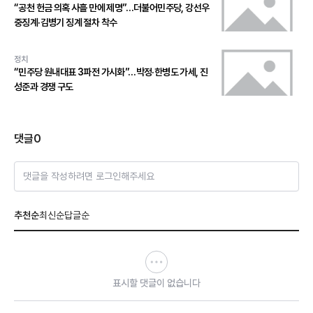
“공천 헌금 의혹 사흘 만에 제명”…더불어민주당, 강선우
중징계·김병기 징계 절차 착수
정치
“민주당 원내대표 3파전 가시화”…박정·한병도 가세, 진
성준과 경쟁 구도
댓글
0
댓글을 작성하려면 로그인해주세요
추천순
최신순
답글순
표시할 댓글이 없습니다