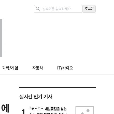
로그인
과학/게임
자동차
IT/바이오
실시간 인기 기사
세에
“코스모스·메밀꽃길을 걷는
1