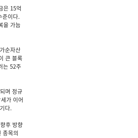
금은 15억
 수준이다.
복을 가늠
주가순자산
이 큰 블록
러는 52주
래되며 정규
강세가 이어
기다.
 향후 방향
련 종목의