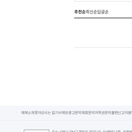
추천순
최신순
답글순
매체소개
찾아오시는 길
기사제보
광고문의
제휴문의
저작권문의
불편신고
이용