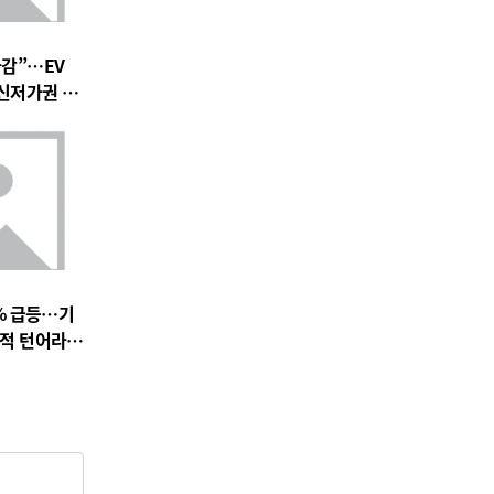
마감”…EV
 신저가권 압
% 급등…기
실적 턴어라운