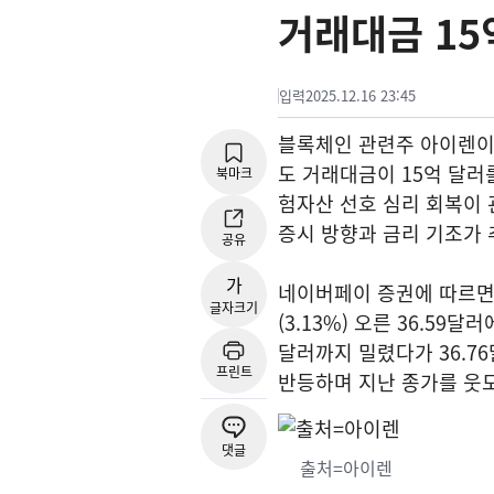
거래대금 15
입력
2025.12.16 23:45
블록체인 관련주 아이렌이 
도 거래대금이 15억 달러
북마크
험자산 선호 심리 회복이 
증시 방향과 금리 기조가 
공유
가
네이버페이 증권에 따르면 1
글자크기
(3.13%) 오른 36.59
달러까지 밀렸다가 36.7
프린트
반등하며 지난 종가를 웃
댓글
출처=아이렌