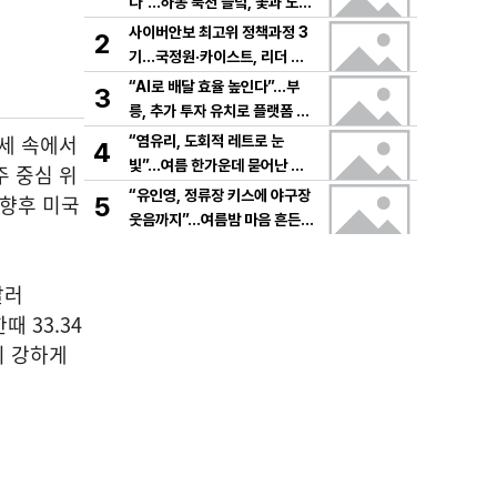
다”…하동 북천 들녘, 꽃과 노래
로 물드는 가을의 하루
사이버안보 최고위 정책과정 3
2
기…국정원·카이스트, 리더 안
보역량 키운다
“AI로 배달 효율 높인다”…부
3
릉, 추가 투자 유치로 플랫폼 혁
신 가속
장세 속에서
“염유리, 도회적 레트로 눈
4
빛”…여름 한가운데 묻어난 자
주 중심 위
유의 감각→팬들 궁금증 증폭
“유인영, 정류장 키스에 야구장
 향후 미국
5
웃음까지”…여름밤 마음 흔든
감동→다시 궁금한 변화
달러
때 33.34
비 강하게