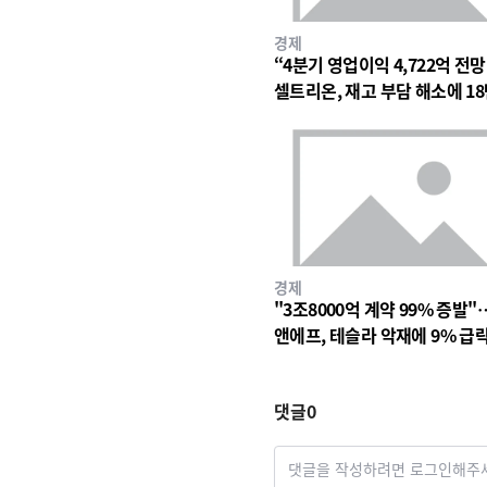
경제
“4분기 영업이익 4,722억 전
셀트리온, 재고 부담 해소에 18
대 숨고르기
경제
"3조8000억 계약 99% 증발"
앤에프, 테슬라 악재에 9% 급
댓글
0
댓글을 작성하려면 로그인해주