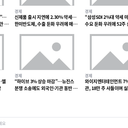
경제
경제
망”…
신제품 출시 지연에 2.30% 약세…
“삼성SDI 2%대 약세 
만 원
한미반도체, 수출 둔화 우려에 매물
수요 둔화 우려에 52주
출회
박
경제
경제
…엘
“하이브 3% 상승 마감”…뉴진스
와이지엔터테인먼트 7
락
분쟁 소송에도 외국인·기관 동반 매
관, 18만 주 사들이며 
수
드 베팅
세요