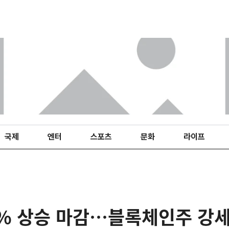
국제
엔터
스포츠
문화
라이프
3% 상승 마감…블록체인주 강