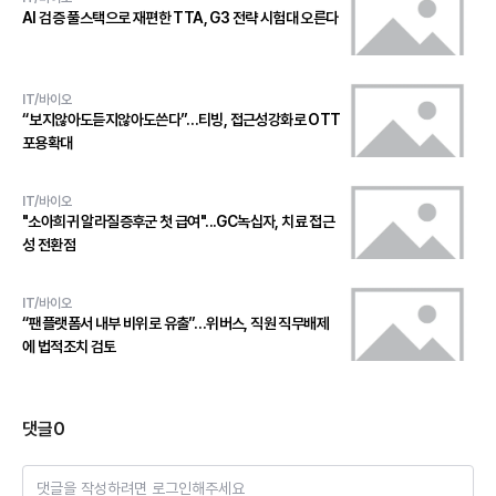
AI 검증 풀스택으로 재편한 TTA, G3 전략 시험대 오른다
IT/바이오
“보지않아도듣지않아도쓴다”…티빙, 접근성강화로 OTT
포용확대
IT/바이오
"소아희귀 알라질증후군 첫 급여"...GC녹십자, 치료 접근
성 전환점
IT/바이오
“팬플랫폼서 내부 비위로 유출”…위버스, 직원 직무배제
에 법적조치 검토
댓글
0
댓글을 작성하려면 로그인해주세요