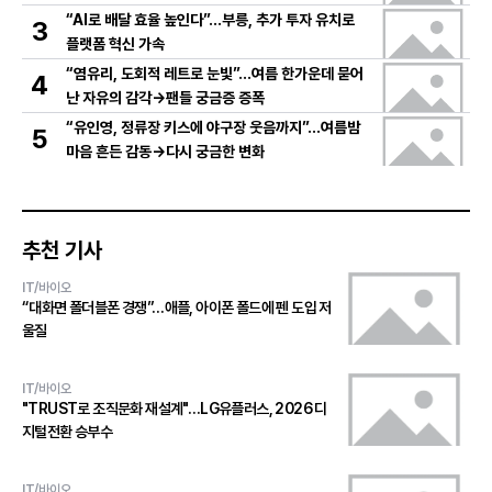
“AI로 배달 효율 높인다”…부릉, 추가 투자 유치로
3
플랫폼 혁신 가속
“염유리, 도회적 레트로 눈빛”…여름 한가운데 묻어
4
난 자유의 감각→팬들 궁금증 증폭
“유인영, 정류장 키스에 야구장 웃음까지”…여름밤
5
마음 흔든 감동→다시 궁금한 변화
추천 기사
IT/바이오
“대화면 폴더블폰 경쟁”…애플, 아이폰 폴드에 펜 도입 저
울질
IT/바이오
"TRUST로 조직문화 재설계"…LG유플러스, 2026 디
지털전환 승부수
IT/바이오