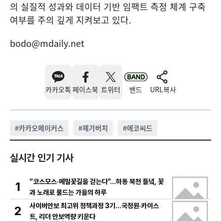
의 실질적 성과와 데이터 기반 임팩트 측정 체계 구축
여부를 주의 깊게 지켜보고 있다.
bodo@mdaily.net
카카오톡
페이스북
트위터
밴드
URL복사
#
카카오메이커스
#
제가버치
#
에코씨드
실시간 인기 기사
“코스모스·메밀꽃길을 걷는다”…하동 북천 들녘, 꽃
1
과 노래로 물드는 가을의 하루
사이버안보 최고위 정책과정 3기…국정원·카이스
2
트, 리더 안보역량 키운다