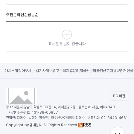
추천순
최신순
답글순
표시할 댓글이 없습니다
매체소개
찾아오시는 길
기사제보
광고문의
제휴문의
저작권문의
불편신고
이용약관
개인정
PC 버전
주소:
서울시 강남구 학동로 30길 14, 이세빌딩 2층
등록번호:
서울, 아04840
사업자등록번호:
431-88-00857
편집인:
김명수
발행인:
장영권
청소년보호책임자:
김명수
대표전화:
02-3443-4661
RSS
Copy
right by 엠데일리,
All Rights Reserved.