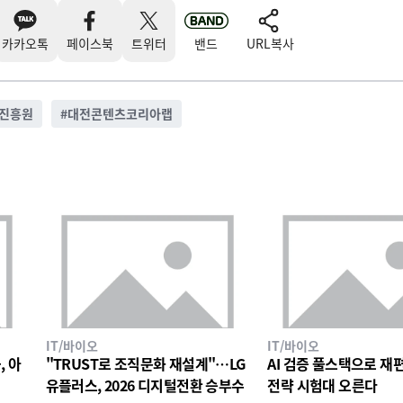
카카오톡
페이스북
트위터
밴드
URL복사
진흥원
#
대전콘텐츠코리아랩
IT/바이오
IT/바이오
, 아
"TRUST로 조직문화 재설계"…LG
AI 검증 풀스택으로 재편한
유플러스, 2026 디지털전환 승부수
전략 시험대 오른다