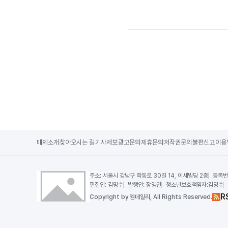
매체소개
찾아오시는 길
기사제보
광고문의
제휴문의
저작권문의
불편신고
이용
주소:
서울시 강남구 학동로 30길 14, 이세빌딩 2층
등록번
편집인:
김명수
발행인:
장영권
청소년보호책임자:
김명수
R
Copy
right by 엠데일리,
All Rights Reserved.