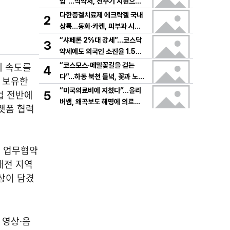
입”…식약처, 전주기 지원으로
K뷰티 고도화
다한증겔치료제 에크락겔 국내
2
상륙…동화·카켄, 피부과 시장
공략
“샤페론 2%대 강세”…코스닥
3
약세에도 외국인 소진율 1.5
9% 기록
에 속도를
“코스모스·메밀꽃길을 걷는
4
다”…하동 북천 들녘, 꽃과 노래
를 보유한
로 물드는 가을의 하루
“미국의료비에 지쳤다”…올리
업 전반에
5
버쌤, 왜곡보도 해명에 의료시
랫폼 협력
스템 논쟁 확산
한 업무협약
대전 지역
상이 담겼
 영상·음