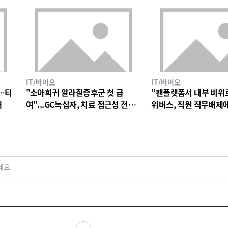
IT/바이오
IT/바이오
…티
"소아희귀 알라질증후군 첫 급
“팬플랫폼서 내부 비위
대
여"...GC녹십자, 치료 접근성 전환
위버스, 직원 직무배제
점
검토
세요