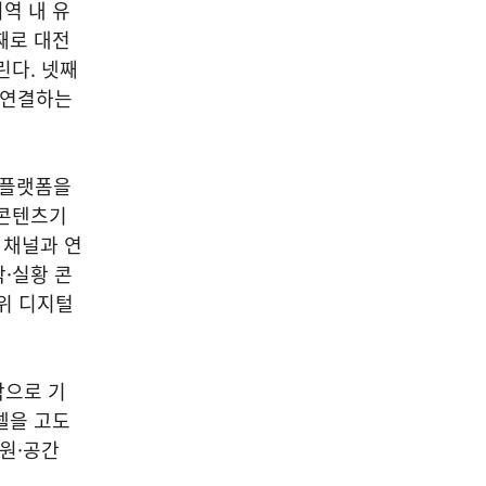
역 내 유
째로 대전
린다. 넷째
 연결하는
 플랫폼을
전콘텐츠기
 채널과 연
·실황 콘
위 디지털
작으로 기
델을 고도
지원·공간