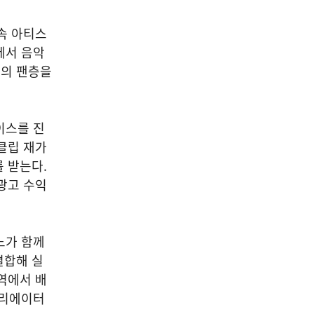
속 아티스
에서 음악
트의 팬층을
이스를 진
클립 재가
 받는다.
광고 수익
노가 함께
결합해 실
역에서 배
크리에이터