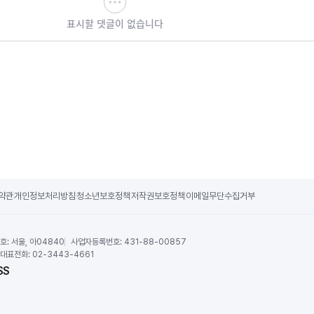
표시할 댓글이 없습니다
약관
개인정보처리방침
청소년보호정책
저작권보호정책
이메일무단수집거부
호:
서울, 아04840
사업자등록번호:
431-88-00857
대표전화:
02-3443-4661
SS