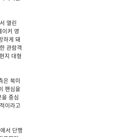
서 열린
메이커 영
망하게 돼
접한 관람객
 현지 대형
측은 북미
이 팬심을
본을 중심
과적이라고
속에서 단행