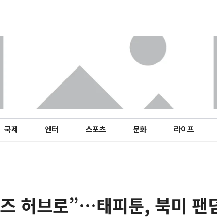
국제
엔터
스포츠
문화
라이프
즈 허브로”…태피툰, 북미 팬