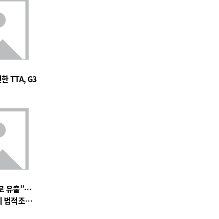
 TTA, G3
로 유출”…
에 법적조치