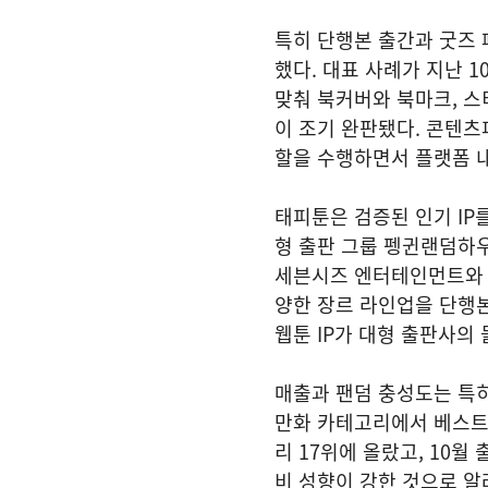
특히 단행본 출간과 굿즈
했다. 대표 사례가 지난 1
맞춰 북커버와 북마크, 
이 조기 완판됐다. 콘텐
할을 수행하면서 플랫폼 
태피툰은 검증된 인기 IP를
형 출판 그룹 펭귄랜덤하우
세븐시즈 엔터테인먼트와 
양한 장르 라인업을 단행본
웹툰 IP가 대형 출판사의
매출과 팬덤 충성도는 특히
만화 카테고리에서 베스트셀
리 17위에 올랐고, 10월
비 성향이 강한 것으로 알