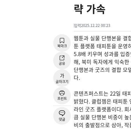
략 가속
입력
2025.12.22 00:23
웹툰과 실물 단행본을 결합
툰 플랫폼 태피툰을 운영
북마크
5.8배 키우며 성과를 입
해, 북미 독자에게 익숙한
공유
단행본과 굿즈의 결합 모델
가
다.
글자크기
콘텐츠퍼스트는 22일 태피
프린트
밝혔다. 클럽젬은 태피툰 
라인 굿즈 플랫폼이다. 회
큼 실물 단행본 비중이 높
댓글
비의 출발점으로 삼아, 작