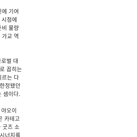
인에 기여
간 시점에
준비 물량
 가교 역
글로벌 대
사로 꼽히는
이르는 다
 한정됐던
 셈이다.
존 야오이
은 카테고
 굿즈 소
 시너지를