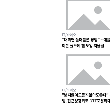
IT/바이오
“대화면 폴더블폰 경쟁”…애플
이폰 폴드에 펜 도입 저울질
IT/바이오
“보지않아도듣지않아도쓴다”
빙, 접근성강화로 OTT포용확