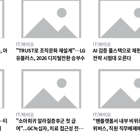
IT/바이오
IT/바이오
, 아
"TRUST로 조직문화 재설계"…LG
AI 검증 풀스택으로 재편한
유플러스, 2026 디지털전환 승부수
전략 시험대 오른다
IT/바이오
IT/바이오
…티
"소아희귀 알라질증후군 첫 급
“팬플랫폼서 내부 비위
대
여"...GC녹십자, 치료 접근성 전환
위버스, 직원 직무배제
점
검토