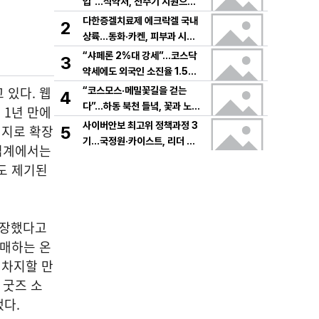
입”…식약처, 전주기 지원으로
K뷰티 고도화
다한증겔치료제 에크락겔 국내
2
상륙…동화·카켄, 피부과 시장
공략
“샤페론 2%대 강세”…코스닥
3
약세에도 외국인 소진율 1.5
9% 기록
 있다. 웹
“코스모스·메밀꽃길을 걷는
4
다”…하동 북천 들녘, 꽃과 노래
 1년 만에
로 물드는 가을의 하루
사이버안보 최고위 정책과정 3
키지로 확장
5
기…국정원·카이스트, 리더 안
 업계에서는
보역량 키운다
도 제기된
성장했다고
판매하는 온
 차지할 만
 굿즈 소
다.