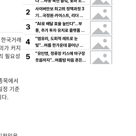
다”…하동 북천 들녘, 꽃과 노래
로 물드는 가을의 하루
사이버안보 최고위 정책과정 3
2
기…국정원·카이스트, 리더 안
보역량 키운다
“AI로 배달 효율 높인다”…부
3
릉, 추가 투자 유치로 플랫폼 혁
신 가속
데 한국거래
“염유리, 도회적 레트로 눈
4
빛”…여름 한가운데 묻어난 자
의가 커지
유의 감각→팬들 궁금증 증폭
“유인영, 정류장 키스에 야구장
리 필요성
5
웃음까지”…여름밤 마음 흔든
감동→다시 궁금한 변화
고종목에서
일정 기준
다.
 지정일을