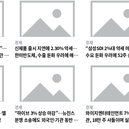
경제
경제
망”…
신제품 출시 지연에 2.30% 약세…
“삼성SDI 2%대 약세 
만 원
한미반도체, 수출 둔화 우려에 매물
수요 둔화 우려에 52주
출회
박
경제
경제
…엘
“하이브 3% 상승 마감”…뉴진스
와이지엔터테인먼트 7
락
분쟁 소송에도 외국인·기관 동반 매
관, 18만 주 사들이며 
수
드 베팅