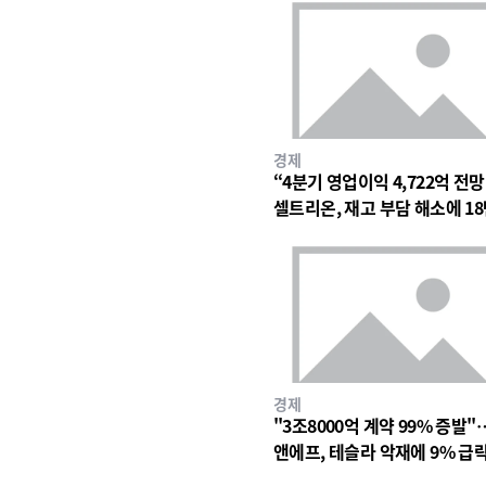
경제
“4분기 영업이익 4,722억 전
셀트리온, 재고 부담 해소에 18
대 숨고르기
경제
"3조8000억 계약 99% 증발"
앤에프, 테슬라 악재에 9% 급