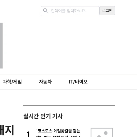
로그인
과학/게임
자동차
IT/바이오
실시간 인기 기사
재지
“코스모스·메밀꽃길을 걷는
1