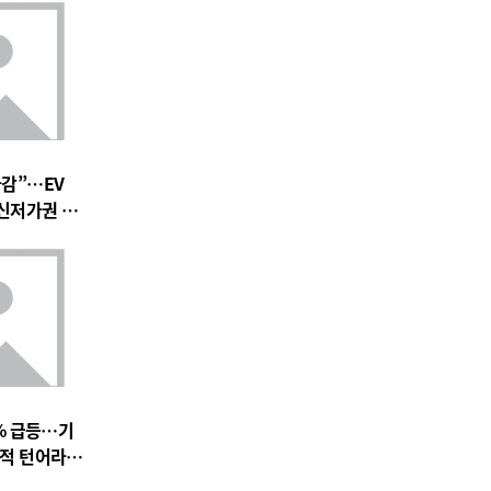
마감”…EV
 신저가권 압
% 급등…기
실적 턴어라운