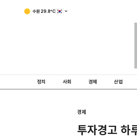
수원
29.8
ºC
정치
사회
경제
산업
경제
투자경고 하루